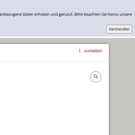
nenbezogene Daten erhoben und genutzt. Bitte beachten Sie hierzu unsere
|
anmelden
Öffnungszeiten & Lage
Abos Und Preise
Kontakt
Datenschutz
Impressum