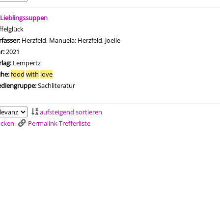
is
 Lieblingssuppen
ffelglück
rfasser:
Herzfeld, Manuela
;
Herzfeld, Joelle
Suche nach diesem Verfasser
hr:
2021
rlag:
Lempertz
ihe:
food
with
love
diengruppe:
Sachliteratur
aufsteigend sortieren
rucken
Permalink Trefferliste