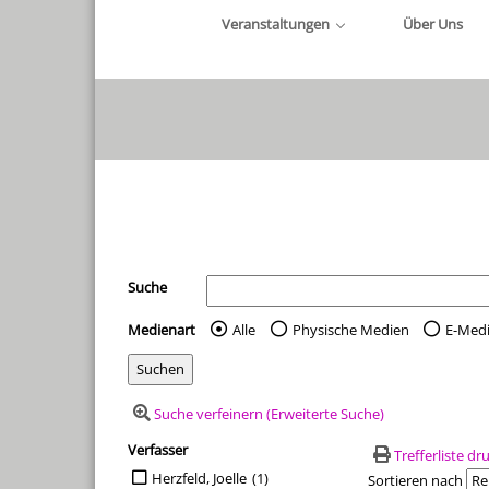
Veranstaltungen
Über Uns
Ihre Mediensuche
Suche
Medienart
Alle
Physische Medien
E-Med
Wählen Sie die Medienart 
Suche verfeinern (Erweiterte Suche)
Verfasser
Suchfilter
Trefferliste d
Suche auf Verfasser einschränken
Herzfeld, Joelle
(1)
Sortieren nach