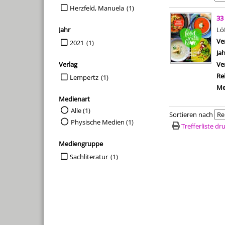
Herzfeld, Manuela
(1)
Suchergebn
33
Jahr
Lö
Suche auf Jahr einschränken
Ve
2021
(1)
Ja
Verlag
Ve
Suche auf Verlag einschränken
Re
Lempertz
(1)
Me
Medienart
Suche auf Medienart einschränken
Alle (1)
Sortieren nach
Physische Medien (1)
Trefferliste d
Mediengruppe
Suche auf Mediengruppe einschränken
Sachliteratur
(1)