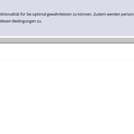
nktionalität für Sie optimal gewährleisten zu können. Zudem werden perso
 diesen Bedingungen zu.
Einfache Suche
Erweiterte Suche
Neuzugänge Medien
Belletristik
Sachbuch
Kinder- Und Jugend Belletristik
Kinder- Und Jugend Sachbuch