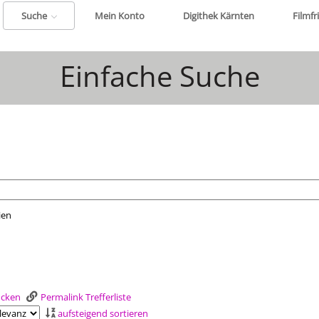
Suche
Mein Konto
Digithek Kärnten
Filmfr
Einfache Suche
ien
nach der Sie suchen wollen.
rucken
Permalink Trefferliste
aufsteigend sortieren