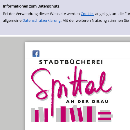
Einfache Suche
Zur Trefferliste springen
Informationen zum Datenschutz
Bei der Verwendung dieser Webseite werden
Cookies
angelegt, um die Fu
allgemeine
Datenschutzerklärung
. Mit der weiteren Nutzung stimmen Sie
Sommerlesepass
Sommer-Buchflohmarkt
Bücherei-Rundflug
Bücherbabys
Willkommen Daheim
Kräuterstammtisch
Saatguttauschbörse