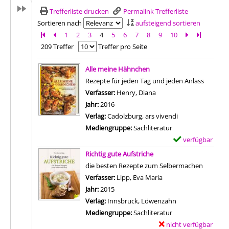
Trefferliste drucken
Permalink Trefferliste
Sortieren nach
aufsteigend sortieren
Zur ersten Seite blättern
Zur vorherigen Seite blättern
1
2
3
4
5
6
7
8
9
10
Zur nächsten 
Zur letzte
209 Treffer
Treffer pro Seite
Suchergebnis
Alle meine Hähnchen
Rezepte für jeden Tag und jeden Anlass
Verfasser:
Henry, Diana
Suche nach diesem Verf
Jahr:
2016
Verlag:
Cadolzburg, ars vivendi
Mediengruppe:
Sachliteratur
verfügbar
E
Zum Download von 
x
Richtig gute Aufstriche
e
die besten Rezepte zum Selbermachen
m
Verfasser:
Lipp, Eva Maria
Suche nach diesem Ve
p
Jahr:
2015
l
Verlag:
Innsbruck, Löwenzahn
a
Mediengruppe:
Sachliteratur
r
nicht verfügbar
E