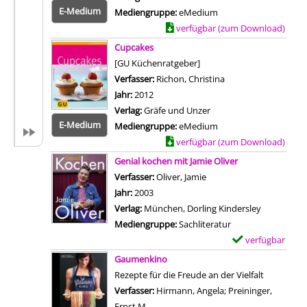
i
a
a
E-Medium
Mediengruppe:
eMedium
H
c
i
r
Zum Download von externem Anbiet
verfügbar (zum Download)
ä
h
l
-
h
Cupcakes
t
s
D
n
[GU Küchenratgeber]
i
v
e
c
Verfasser:
Richon, Christina
Suche nach diesem 
g
o
t
h
Jahr:
2012
g
n
a
e
Verlag:
Gräfe und Unzer
u
K
i
E-Medium
n
Mediengruppe:
eMedium
t
e
l
a
Zum Download von externem Anbiet
verfügbar (zum Download)
e
i
s
n
A
Genial kochen mit Jamie Oliver
n
v
z
u
Verfasser:
Oliver, Jamie
Suche nach diesem Verfa
e
o
e
f
Jahr:
2003
A
n
i
s
Verlag:
München, Dorling Kindersley
n
T
g
t
Mediengruppe:
Sachliteratur
g
h
e
r
verfügbar
E
s
e
n
i
Zum Download von 
x
t
Gaumenkino
n
c
e
,
Rezepte für die Freude an der Vielfalt
e
h
m
i
Verfasser:
Hirmann, Angela
;
Preininger,
w
e
p
c
Ernst M.
Suche nach diesem Verfasser