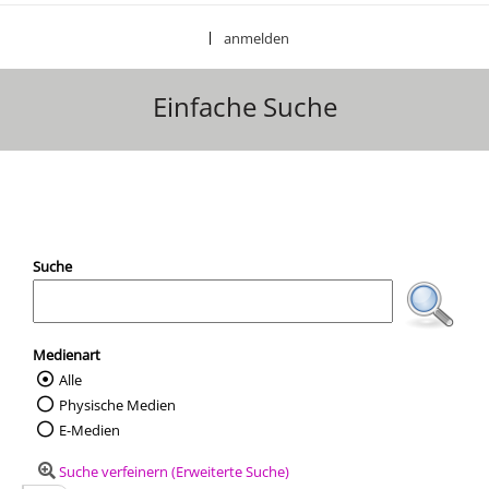
anmelden
|
Einfache Suche
Ihre Mediensuche
Suche
Medienart
Alle
Wählen Sie die Medienart nach der Sie suc
Physische Medien
E-Medien
Suche verfeinern (Erweiterte Suche)