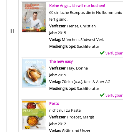
-
Zum Download von exter
x
Keine Angst, ich will nur kochen!
D
e
60 einfache Rezepte, die in Nullkommanix
e
m
fertig sind.
t
p
Verfasser:
Henze, Christian
Suche nach diesem V
a
l
Jahr:
2015
i
a
Verlag:
München, Südwest Verl.
l
r
Mediengruppe:
Sachliteratur
s
-
verfügbar
E
v
D
Zum Download von 
x
The new easy
o
e
e
Verfasser:
Hay, Donna
Suche nach diesem Verfa
n
t
m
Jahr:
2015
A
a
p
Verlag:
Zürich [u.a.], Kein & Aber AG
l
i
l
Mediengruppe:
Sachliteratur
l
l
a
verfügbar
E
e
s
r
Zum Download von 
x
Pesto
m
v
-
e
nicht nur zu Pasta
e
o
D
m
Verfasser:
Proebst, Margit
Suche nach diesem Ve
i
n
e
p
Jahr:
2012
n
R
t
l
Verlag:
Gräfe und Unzer
e