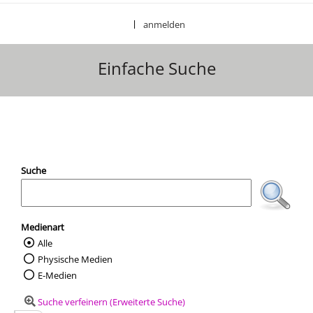
anmelden
|
Einfache Suche
Ihre Mediensuche
Suche
Medienart
Alle
Wählen Sie die Medienart nach der Sie suc
Physische Medien
E-Medien
Suche verfeinern (Erweiterte Suche)