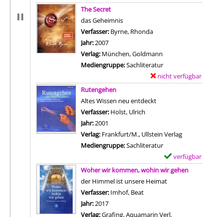
-
Zum Download von exter
x
The Secret
D
e
das Geheimnis
e
m
Verfasser:
Byrne, Rhonda
Suche nach diesem Ve
t
p
Jahr:
2007
a
l
Verlag:
München, Goldmann
i
a
Mediengruppe:
Sachliteratur
l
r
nicht verfügbar
E
s
-
Zum Download von exter
x
Rutengehen
v
D
e
Altes Wissen neu entdeckt
o
e
m
Verfasser:
Holst, Ulrich
Suche nach diesem Verfa
n
t
p
Jahr:
2001
h
a
l
Verlag:
Frankfurt/M., Ullstein Verlag
a
i
a
Mediengruppe:
Sachliteratur
p
l
r
verfügbar
E
p
s
-
Zum Download von 
x
Woher wir kommen, wohin wir gehen
i
v
D
e
der Himmel ist unsere Heimat
n
o
e
m
Verfasser:
Imhof, Beat
Suche nach diesem Verfa
e
n
t
p
Jahr:
2017
z
h
a
l
Verlag:
Grafing, Aquamarin Verl.
;