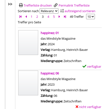
Trefferliste drucken
Permalink Trefferliste
Sortieren nach
aufsteigend sortieren
Zur ersten Seite blättern
Zur vorherigen Seite blättern
1
2
3
4
5
Zur nächsten Seite blättern
Zur letzten Seite blättern
49 Treffer
Treffer pro Seite
Suchergebnis
happinez; 01
das Mindstyle Magazine
Suche nach diesem Verfasser
Jahr:
2024
Verlag:
Hamburg, Heinrich Bauer
Zählung:
01
Mediengruppe:
Zeitschriften
verfügbar
E
Zum Download von 
x
happinez; 06
e
das Mindstyle Magazine
m
Suche nach diesem Verfasser
Jahr:
2023
p
Verlag:
Hamburg, Heinrich Bauer
l
Zählung:
06
a
Mediengruppe:
Zeitschriften
r
nicht verfügbar
E