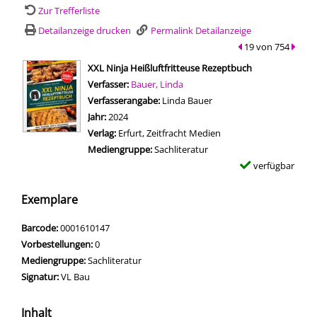
Zur Trefferliste
Detailanzeige drucken
Permalink Detailanzeige
zum vorherigen Tre
19 von 754
zum n
wird in neuem Tab geöffnet
XXL Ninja Heißluftfritteuse Rezeptbuch
Verfasser:
Suche nach diesem Verfasser
Bauer, Linda
Verfasserangabe:
Linda Bauer
Jahr:
2024
Verlag:
Erfurt, Zeitfracht Medien
Mediengruppe:
Sachliteratur
verfügbar
Exemplare
Barcode:
0001610147
Vorbestellungen:
0
Mediengruppe:
Sachliteratur
Signatur:
VL Bau
Inhalt