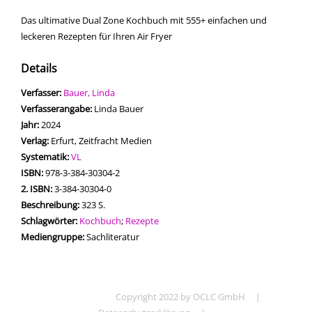
Das ultimative Dual Zone Kochbuch mit 555+ einfachen und
leckeren Rezepten für Ihren Air Fryer
Details
Verfasser:
Suche nach diesem Verfasser
Bauer, Linda
Verfasserangabe:
Linda Bauer
Jahr:
2024
Verlag:
Erfurt, Zeitfracht Medien
opens in new tab
Diesen Link in neuem Tab öffnen
Systematik:
Suche nach dieser Systematik
VL
Suche nach diesem Interessenskreis
ISBN:
978-3-384-30304-2
2. ISBN:
3-384-30304-0
Beschreibung:
323 S.
Schlagwörter:
Kochbuch
;
Rezepte
Suche nach dieser Beteiligten Person
Mediengruppe:
Sachliteratur
Copyright 2022 by OCLC GmbH
|