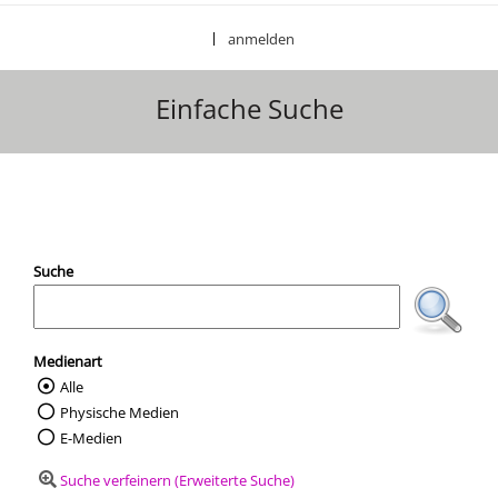
anmelden
|
Einfache Suche
Ihre Mediensuche
Suche
Medienart
Alle
Wählen Sie die Medienart nach der Sie suc
Physische Medien
E-Medien
Suche verfeinern (Erweiterte Suche)