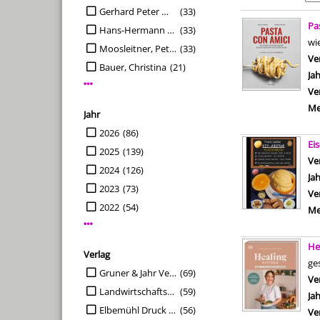
Gerhard Peter Moosleitner (Gründer)
(33)
Suchergebn
Pa
Hans-Hermann Sprado (Chefredakteur)
(33)
wi
Moosleitner, Peter
(33)
Ve
Bauer, Christina
(21)
Ja
Mehr Verfasser-Filter anzeigen
Ve
Me
Jahr
Suche auf Jahr einschränken
2026
(86)
Ei
2025
(139)
Ve
2024
(126)
Ja
2023
(73)
Ve
2022
(54)
Me
Mehr Jahr-Filter anzeigen
He
Verlag
ge
Suche auf Verlag einschränken
Gruner & Jahr Verlag
(69)
Ve
Landwirtschaftsverl.
(59)
Ja
Elbemühl Druck und Verlag GmbH&Co.KG
(56)
Ve