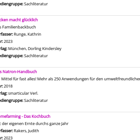
diengruppe:
Sachliteratur
cken macht glücklich
s Familienbackbuch
rfasser:
Runge, Kathrin
Suche nach diesem Verfasser
hr:
2023
rlag:
München, Dorling Kindersley
diengruppe:
Sachliteratur
s Natron-Handbuch
n Mittel für fast alles! Mehr als 250 Anwendungen für den umweltfreundlich
che nach diesem Verfasser
hr:
2018
rlag:
smarticular Verl.
diengruppe:
Sachliteratur
mefarming - Das Kochbuch
t der eigenen Ernte durchs ganze Jahr
rfasser:
Rakers, Judith
Suche nach diesem Verfasser
hr:
2023