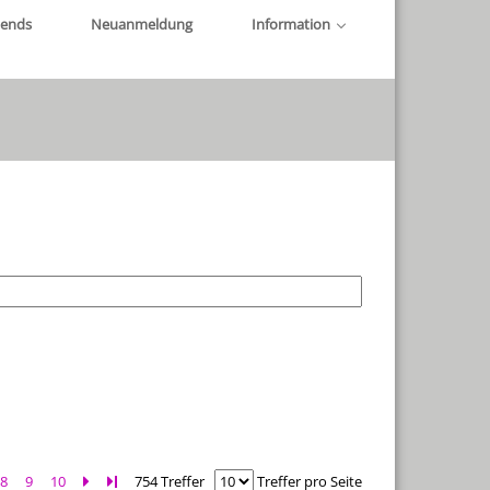
iends
Neuanmeldung
Information
8
9
10
Zur nächsten Seite blättern
Zur letzten Seite blättern
754 Treffer
Treffer pro Seite