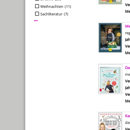
Ve
Weihnachten
(11)
Me
Sachliteratur
(7)
Mehr Interessenkreis-Filter anzeigen
Me
reg
Su
Ja
Ve
Me
Da
me
Ve
Ja
Ve
Me
Ka
da
Ve