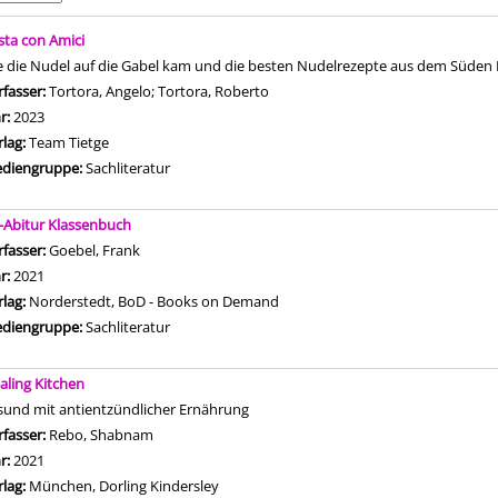
is
sta con Amici
e die Nudel auf die Gabel kam und die besten Nudelrezepte aus dem Süden I
rfasser:
Tortora, Angelo
;
Tortora, Roberto
Suche nach diesem Verfasser
hr:
2023
rlag:
Team Tietge
diengruppe:
Sachliteratur
s-Abitur Klassenbuch
rfasser:
Goebel, Frank
Suche nach diesem Verfasser
hr:
2021
rlag:
Norderstedt, BoD - Books on Demand
diengruppe:
Sachliteratur
aling Kitchen
sund mit antientzündlicher Ernährung
rfasser:
Rebo, Shabnam
Suche nach diesem Verfasser
hr:
2021
rlag:
München, Dorling Kindersley