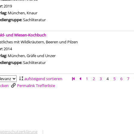
hr:
2019
rlag:
München, Knaur
diengruppe:
Sachliteratur
ld- und Wiesen-Kochbuch
stliches mit Wildkräutern, Beeren und Pilzen
che nach diesem Verfasser
hr:
2014
rlag:
München, Gräfe und Unzer
diengruppe:
Sachliteratur
aufsteigend sortieren
Zur ersten Seite blättern
Zur vorherigen Seite blättern
1
2
3
4
5
6
7
rucken
Permalink Trefferliste
atenschutzerklärung
|