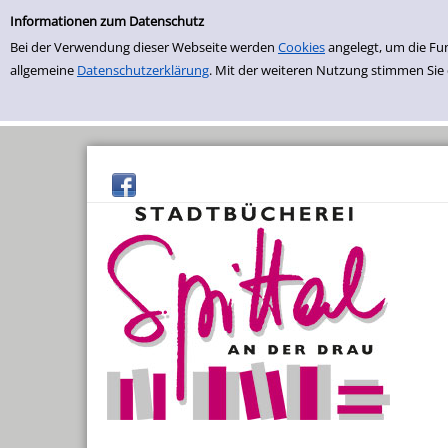
Einfache Suche
Zur Trefferliste springen
Informationen zum Datenschutz
Bei der Verwendung dieser Webseite werden
Cookies
angelegt, um die Fu
allgemeine
Datenschutzerklärung
. Mit der weiteren Nutzung stimmen Sie
Sommerlesepass
Sommer-Buchflohmarkt
Bücherei-Rundflug
Bücherbabys
Willkommen Daheim
Kräuterstammtisch
Saatguttauschbörse