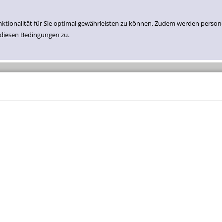
nktionalität für Sie optimal gewährleisten zu können. Zudem werden perso
 diesen Bedingungen zu.
Einfache Suche
Erweiterte Suche
Neuzugänge Medien
Belletristik
Sachbuch
Kinder- Und Jugend Belletristik
Kinder- Und Jugend Sachbuch