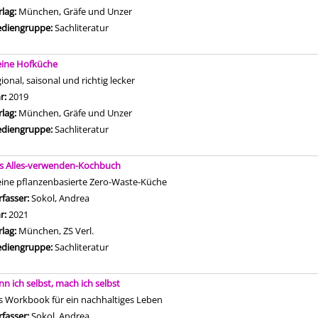
rlag:
München, Gräfe und Unzer
diengruppe:
Sachliteratur
ine Hofküche
ional, saisonal und richtig lecker
che nach diesem Verfasser
hr:
2019
rlag:
München, Gräfe und Unzer
diengruppe:
Sachliteratur
s Alles-verwenden-Kochbuch
ine pflanzenbasierte Zero-Waste-Küche
rfasser:
Sokol, Andrea
Suche nach diesem Verfasser
hr:
2021
rlag:
München, ZS Verl.
diengruppe:
Sachliteratur
nn ich selbst, mach ich selbst
s Workbook für ein nachhaltiges Leben
rfasser:
Sokol, Andrea
Suche nach diesem Verfasser