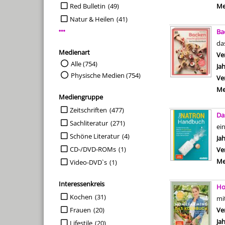
Red Bulletin
(49)
Me
Natur & Heilen
(41)
Ba
Mehr Verlag-Filter anzeigen
da
Medienart
Ve
Suche auf Medienart einschränken
Alle (754)
Ja
Physische Medien (754)
Ve
Me
Mediengruppe
Suche auf Mediengruppe einschränken
Zeitschriften
(477)
Da
Sachliteratur
(271)
ei
Schöne Literatur
(4)
Su
Ja
CD-/DVD-ROMs
(1)
Ve
Me
Video-DVD`s
(1)
Interessenkreis
Ho
Suche auf Interessenkreis einschränken
Kochen
(31)
mi
Frauen
(20)
Ve
Ja
Lifestile
(20)