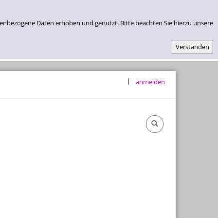
nenbezogene Daten erhoben und genutzt. Bitte beachten Sie hierzu unsere
|
anmelden
Öffnungszeiten & Lage
Abos Und Preise
Kontakt
Datenschutz
Impressum