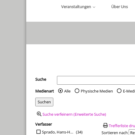
Veranstaltungen
Über Uns
Ihre Mediensuche
Suche
Medienart
Alle
Physische Medien
E-Med
Wählen Sie die Medienart 
Suche verfeinern (Erweiterte Suche)
Verfasser
Suchfilter
Trefferliste d
Suche auf Verfasser einschränken
Sprado, Hans-Hermann
(34)
Sortieren nach