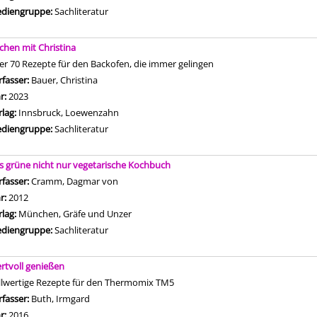
diengruppe:
Sachliteratur
chen mit Christina
er 70 Rezepte für den Backofen, die immer gelingen
rfasser:
Bauer, Christina
Suche nach diesem Verfasser
hr:
2023
rlag:
Innsbruck, Loewenzahn
diengruppe:
Sachliteratur
s grüne nicht nur vegetarische Kochbuch
rfasser:
Cramm, Dagmar von
Suche nach diesem Verfasser
hr:
2012
rlag:
München, Gräfe und Unzer
diengruppe:
Sachliteratur
rtvoll genießen
llwertige Rezepte für den Thermomix TM5
rfasser:
Buth, Irmgard
Suche nach diesem Verfasser
hr:
2016