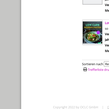
Ve
Me
Lo
so
Ve
Ja
Ve
Me
Sortieren nach
Trefferliste d
Copyright 2022 by OCLC GmbH
|
D