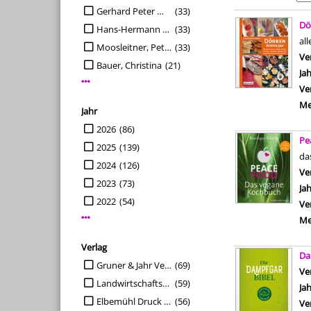
Gerhard Peter Moosleitner (Gründer)
(33)
Suchergebn
Dö
Hans-Hermann Sprado (Chefredakteur)
(33)
al
Moosleitner, Peter
(33)
Ve
Bauer, Christina
(21)
Ja
Mehr Verfasser-Filter anzeigen
Ve
Me
Jahr
Suche auf Jahr einschränken
2026
(86)
Pe
2025
(139)
da
2024
(126)
Ve
2023
(73)
Ja
2022
(54)
Ve
Mehr Jahr-Filter anzeigen
Me
Verlag
Da
Suche auf Verlag einschränken
Gruner & Jahr Verlag
(69)
Ve
Landwirtschaftsverl.
(59)
Ja
Elbemühl Druck und Verlag GmbH&Co.KG
(56)
Ve