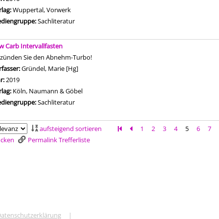
rlag:
Wuppertal, Vorwerk
diengruppe:
Sachliteratur
w Carb Intervallfasten
 zünden Sie den Abnehm-Turbo!
rfasser:
Gründel, Marie [Hg]
Suche nach diesem Verfasser
hr:
2019
rlag:
Köln, Naumann & Göbel
diengruppe:
Sachliteratur
aufsteigend sortieren
Zur ersten Seite blättern
Zur vorherigen Seite blättern
1
2
3
4
5
6
7
rucken
Permalink Trefferliste
atenschutzerklärung
|