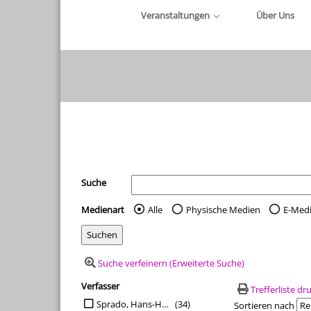
Veranstaltungen
Über Uns
Ihre Mediensuche
Suche
Medienart
Alle
Physische Medien
E-Med
Wählen Sie die Medienart 
Suche verfeinern (Erweiterte Suche)
Verfasser
Suchfilter
Trefferliste d
Suche auf Verfasser einschränken
Sprado, Hans-Hermann
(34)
Sortieren nach