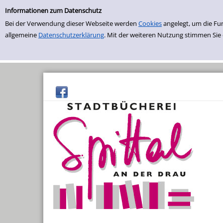
Einfache Suche
Zur Trefferliste springen
Informationen zum Datenschutz
Bei der Verwendung dieser Webseite werden
Cookies
angelegt, um die Fu
allgemeine
Datenschutzerklärung
. Mit der weiteren Nutzung stimmen Sie
Sommerlesepass
Sommer-Buchflohmarkt
Bücherei-Rundflug
Bücherbabys
Willkommen Daheim
Kräuterstammtisch
Saatguttauschbörse