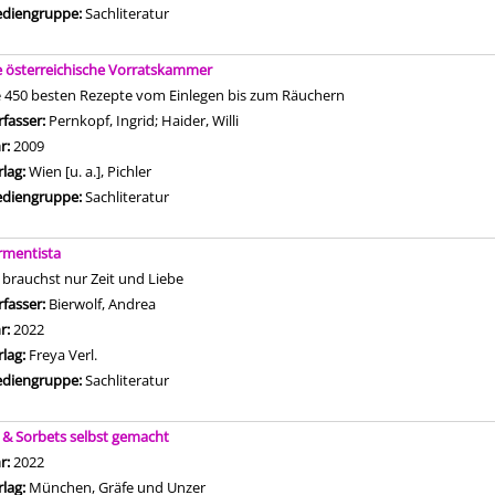
diengruppe:
Sachliteratur
e österreichische Vorratskammer
e 450 besten Rezepte vom Einlegen bis zum Räuchern
rfasser:
Pernkopf, Ingrid
;
Haider, Willi
Suche nach diesem Verfasser
hr:
2009
rlag:
Wien [u. a.], Pichler
diengruppe:
Sachliteratur
rmentista
 brauchst nur Zeit und Liebe
rfasser:
Bierwolf, Andrea
Suche nach diesem Verfasser
hr:
2022
rlag:
Freya Verl.
diengruppe:
Sachliteratur
s & Sorbets selbst gemacht
che nach diesem Verfasser
hr:
2022
rlag:
München, Gräfe und Unzer