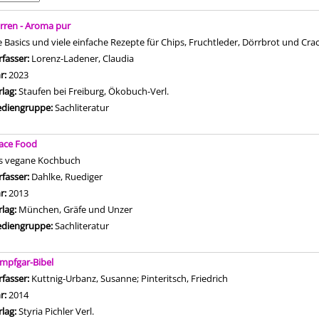
is
rren - Aroma pur
le Basics und viele einfache Rezepte für Chips, Fruchtleder, Dörrbrot und C
rfasser:
Lorenz-Ladener, Claudia
Suche nach diesem Verfasser
hr:
2023
rlag:
Staufen bei Freiburg, Ökobuch-Verl.
diengruppe:
Sachliteratur
ace Food
s vegane Kochbuch
rfasser:
Dahlke, Ruediger
Suche nach diesem Verfasser
hr:
2013
rlag:
München, Gräfe und Unzer
diengruppe:
Sachliteratur
mpfgar-Bibel
rfasser:
Kuttnig-Urbanz, Susanne
;
Pinteritsch, Friedrich
Suche nach diesem Ve
hr:
2014
rlag:
Styria Pichler Verl.