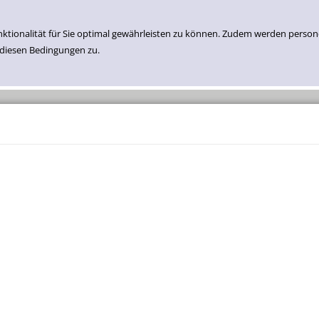
nktionalität für Sie optimal gewährleisten zu können. Zudem werden perso
 diesen Bedingungen zu.
Einfache Suche
Erweiterte Suche
Neuzugänge Medien
Belletristik
Sachbuch
Kinder- Und Jugend Belletristik
Kinder- Und Jugend Sachbuch