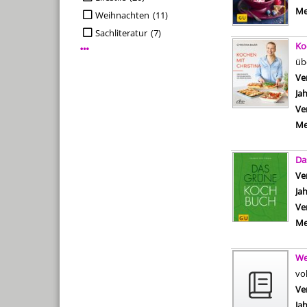
Me
Weihnachten
(11)
Sachliteratur
(7)
Ko
Mehr Interessenkreis-Filter anzeigen
üb
Ve
Ja
Ve
Me
Da
Ve
Ja
Ve
Me
We
vo
Ve
Ja