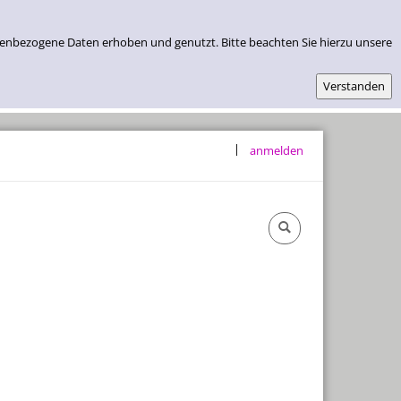
nenbezogene Daten erhoben und genutzt. Bitte beachten Sie hierzu unsere
|
anmelden
Öffnungszeiten & Lage
Abos Und Preise
Kontakt
Datenschutz
Impressum