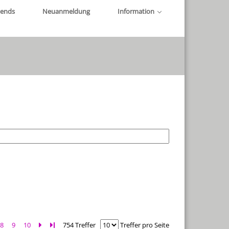
iends
Neuanmeldung
Information
8
9
10
Zur nächsten Seite blättern
Zur letzten Seite blättern
754 Treffer
Treffer pro Seite