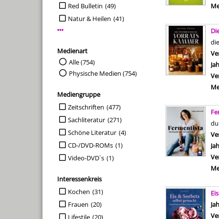
Red Bulletin
(49)
Me
Natur & Heilen
(41)
Di
Mehr Verlag-Filter anzeigen
di
Medienart
Ve
Suche auf Medienart einschränken
Alle (754)
Ja
Physische Medien (754)
Ve
Me
Mediengruppe
Suche auf Mediengruppe einschränken
Zeitschriften
(477)
Fe
Sachliteratur
(271)
du
Schöne Literatur
(4)
Ve
CD-/DVD-ROMs
(1)
Ja
Ve
Video-DVD`s
(1)
Me
Interessenkreis
Suche auf Interessenkreis einschränken
Kochen
(31)
Ei
Frauen
(20)
Su
Ja
Ve
Lifestile
(20)