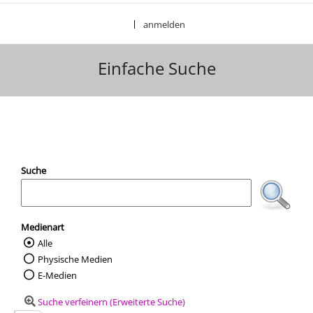
anmelden
|
Einfache Suche
Ihre Mediensuche
Suche
Medienart
Alle
Wählen Sie die Medienart nach der Sie suc
Physische Medien
E-Medien
Suche verfeinern (Erweiterte Suche)