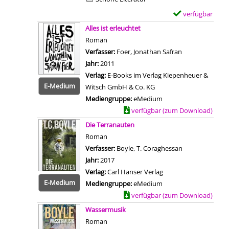
i
d
l
verfügbar
E
a
s
Zum Download von 
x
Alles ist erleuchtet
n
v
e
Roman
z
o
m
Verfasser:
Foer, Jonathan Safran
Suche nach die
e
n
p
Jahr:
2011
i
D
l
Verlag:
E-Books im Verlag Kiepenheuer &
g
e
a
E-Medium
Witsch GmbH & Co. KG
e
r
r
Mediengruppe:
eMedium
n
m
-
Zum Download von externem Anbiet
verfügbar (zum Download)
e
D
Die Terranauten
n
e
Roman
s
t
Verfasser:
Boyle, T. Coraghessan
Suche nach die
c
a
Jahr:
2017
h
i
Verlag:
Carl Hanser Verlag
l
l
E-Medium
Mediengruppe:
eMedium
i
s
Zum Download von externem Anbiet
verfügbar (zum Download)
c
v
Wassermusik
h
o
Roman
e
n