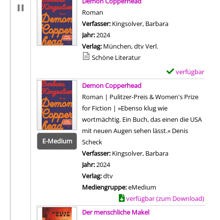
Demon Copperhead
e
Roman
m
Verfasser:
Kingsolver, Barbara
Suche nach diese
p
Jahr:
2024
l
Verlag:
München, dtv Verl.
a
Mediengruppe:
Schöne Literatur
r
verfügbar
E
-
Zum Download von 
x
Demon Copperhead
D
e
Roman | Pulitzer-Preis & Women's Prize
e
m
for Fiction | »Ebenso klug wie
t
p
wortmächtig. Ein Buch, das einen die USA
a
l
mit neuen Augen sehen lässt.« Denis
i
a
E-Medium
Scheck
l
r
Verfasser:
Kingsolver, Barbara
Suche nach diese
s
-
Jahr:
2024
v
D
Verlag:
dtv
o
e
Mediengruppe:
eMedium
n
t
Zum Download von externem Anbiet
verfügbar (zum Download)
D
a
Der menschliche Makel
i
i