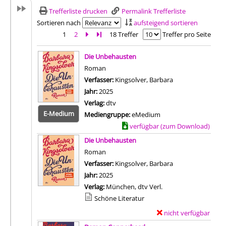
Trefferliste drucken
Permalink Trefferliste
Sortieren nach
aufsteigend sortieren
1
2
Zur nächsten Seite blättern
Zur letzten Seite blättern
18 Treffer
Treffer pro Seite
Suchergebnis
Die Unbehausten
Roman
Verfasser:
Kingsolver, Barbara
Suche nach diese
Jahr:
2025
Verlag:
dtv
E-Medium
Mediengruppe:
eMedium
Zum Download von externem Anbiet
verfügbar (zum Download)
Die Unbehausten
Roman
Verfasser:
Kingsolver, Barbara
Suche nach diese
Jahr:
2025
Verlag:
München, dtv Verl.
Mediengruppe:
Schöne Literatur
nicht verfügbar
E
Zum Download von exter
x