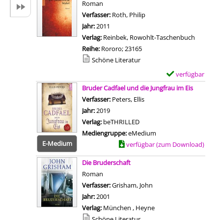
Roman
e
l
Verfasser:
Roth, Philip
Suche nach diesem Verfa
U
s
Jahr:
2011
n
v
Verlag:
Reinbek, Rowohlt-Taschenbuch
b
o
Reihe:
Rororo; 23165
e
n
Mediengruppe:
Schöne Literatur
h
D
a
verfügbar
E
e
u
Zum Download von 
x
Bruder Cadfael und die Jungfrau im Eis
m
s
e
Verfasser:
Peters, Ellis
Suche nach diesem Verfas
o
t
m
Jahr:
2019
n
e
p
Verlag:
beTHRILLED
C
n
l
Mediengruppe:
eMedium
o
a
a
E-Medium
Zum Download von externem Anbiet
verfügbar (zum Download)
p
n
r
p
Die Bruderschaft
z
-
e
Roman
e
D
r
Verfasser:
Grisham, John
Suche nach diesem Ver
i
e
h
Jahr:
2001
g
t
e
Verlag:
München , Heyne
e
a
a
Mediengruppe:
Schöne Literatur
n