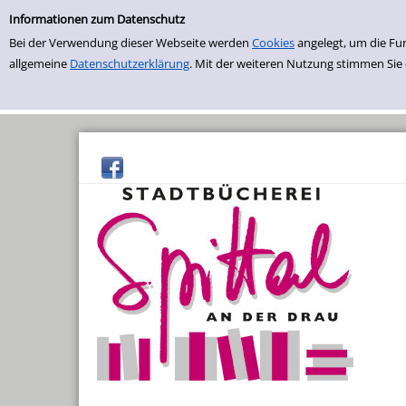
Erweiterte Suche
Zur erweiterten Suche springen
Informationen zum Datenschutz
Bei der Verwendung dieser Webseite werden
Cookies
angelegt, um die Fu
allgemeine
Datenschutzerklärung
. Mit der weiteren Nutzung stimmen Sie
Sommerlesepass
Sommer-Buchflohmarkt
Bücherei-Rundflug
Bücherbabys
Willkommen Daheim
Kräuterstammtisch
Saatguttauschbörse