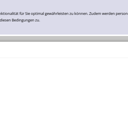
nktionalität für Sie optimal gewährleisten zu können. Zudem werden perso
 diesen Bedingungen zu.
Einfache Suche
Erweiterte Suche
Neuzugänge Medien
Belletristik
Sachbuch
Kinder- Und Jugend Belletristik
Kinder- Und Jugend Sachbuch