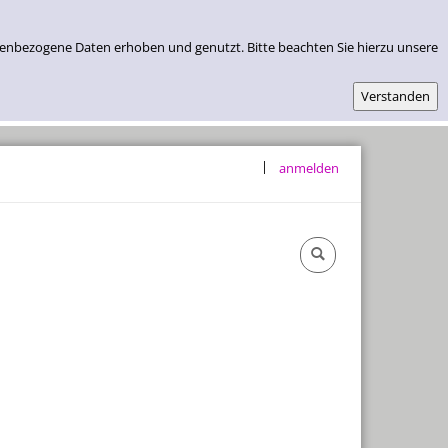
nenbezogene Daten erhoben und genutzt. Bitte beachten Sie hierzu unsere
|
anmelden
Öffnungszeiten & Lage
Abos Und Preise
Kontakt
Datenschutz
Impressum