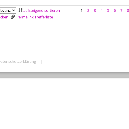
aufsteigend sortieren
1
2
3
4
5
6
7
rucken
Permalink Trefferliste
atenschutzerklärung
|