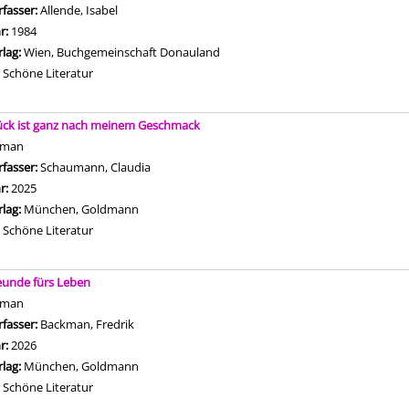
rfasser:
Allende, Isabel
Suche nach diesem Verfasser
hr:
1984
rlag:
Wien, Buchgemeinschaft Donauland
Mediengruppe:
Schöne Literatur
ück ist ganz nach meinem Geschmack
oman
rfasser:
Schaumann, Claudia
Suche nach diesem Verfasser
hr:
2025
rlag:
München, Goldmann
Mediengruppe:
Schöne Literatur
eunde fürs Leben
oman
rfasser:
Backman, Fredrik
Suche nach diesem Verfasser
hr:
2026
rlag:
München, Goldmann
Mediengruppe:
Schöne Literatur