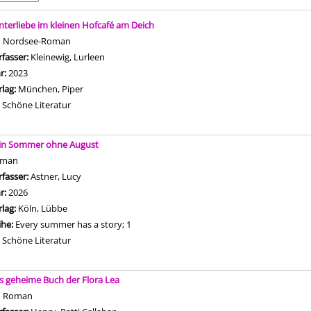
is
nterliebe im kleinen Hofcafé am Deich
n Nordsee-Roman
rfasser:
Kleinewig, Lurleen
Suche nach diesem Verfasser
hr:
2023
rlag:
München, Piper
Mediengruppe:
Schöne Literatur
in Sommer ohne August
oman
rfasser:
Astner, Lucy
Suche nach diesem Verfasser
hr:
2026
rlag:
Köln, Lübbe
ihe:
Every summer has a story; 1
Mediengruppe:
Schöne Literatur
s geheime Buch der Flora Lea
n Roman