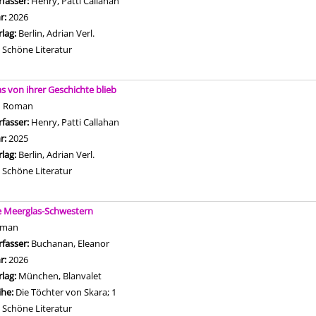
rfasser:
Henry, Patti Callahan
Suche nach diesem Verfasser
hr:
2026
rlag:
Berlin, Adrian Verl.
Mediengruppe:
Schöne Literatur
s von ihrer Geschichte blieb
n Roman
rfasser:
Henry, Patti Callahan
Suche nach diesem Verfasser
hr:
2025
rlag:
Berlin, Adrian Verl.
Mediengruppe:
Schöne Literatur
e Meerglas-Schwestern
oman
rfasser:
Buchanan, Eleanor
Suche nach diesem Verfasser
hr:
2026
rlag:
München, Blanvalet
ihe:
Die Töchter von Skara; 1
Mediengruppe:
Schöne Literatur