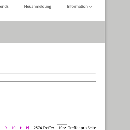
iends
Neuanmeldung
Information
8
9
10
Zur nächsten Seite blättern
Zur letzten Seite blättern
2574 Treffer
Treffer pro Seite