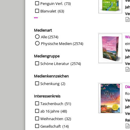
Ve
Penguin Verl.
(73)
Ja
Blanvalet
(63)
Ve
Mehr Verlag-Filter anzeigen
Medienart
Suche auf Medienart einschränken
Alle (2574)
Wa
Physische Medien (2574)
ei
Ve
Mediengruppe
Ja
Suche auf Mediengruppe einschränken
Schöne Literatur
(2574)
Ve
Medienkennzeichen
Suche auf Medienkennzeichen einschränken
Schenkung
(2)
Di
R
Interessenkreis
Ve
Suche auf Interessenkreis einschränken
Taschenbuch
(51)
Ja
ab 16 Jahre
(48)
Ve
Weihnachten
(32)
Re
Gesellschaft
(14)