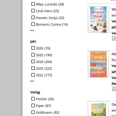
Riley, Lucinda
(28)
Suchergebn
Wi
Lind, Hera
(25)
ei
Hauser, Sonja
(22)
Ve
Bomann, Corina
(19)
Ja
Mehr Verfasser-Filter anzeigen
Ve
Jahr
Suche auf Jahr einschränken
2026
(70)
Ke
2025
(190)
R
2024
(204)
Ve
2023
(222)
Ja
2022
(177)
Ve
Mehr Jahr-Filter anzeigen
Re
Verlag
Suche auf Verlag einschränken
Fischer
(93)
Da
Piper
(87)
ei
Goldmann
(82)