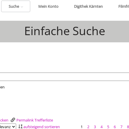
Suche
Mein Konto
Digithek Kärnten
Filmfr
Einfache Suche
ien
nach der Sie suchen wollen.
rucken
Permalink Trefferliste
aufsteigend sortieren
1
2
3
4
5
6
7