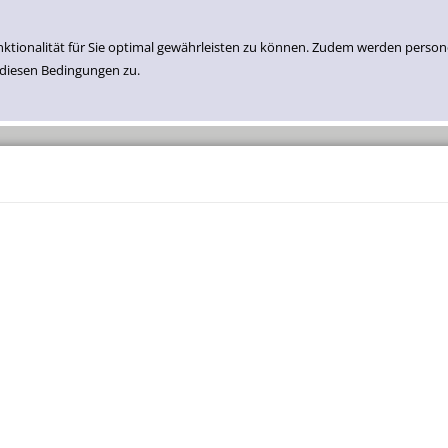
nktionalität für Sie optimal gewährleisten zu können. Zudem werden perso
 diesen Bedingungen zu.
Einfache Suche
Erweiterte Suche
Neuzugänge Medien
Belletristik
Sachbuch
Kinder- Und Jugend Belletristik
Kinder- Und Jugend Sachbuch