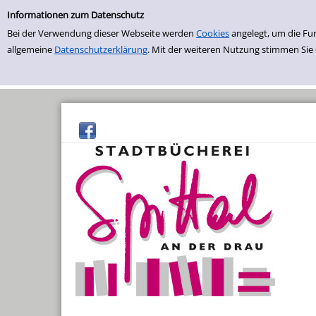
Einfache Suche
Zur Trefferliste springen
Informationen zum Datenschutz
Bei der Verwendung dieser Webseite werden
Cookies
angelegt, um die Fu
allgemeine
Datenschutzerklärung
. Mit der weiteren Nutzung stimmen Sie
Sommerlesepass
Sommer-Buchflohmarkt
Bücherei-Rundflug
Bücherbabys
Willkommen Daheim
Kräuterstammtisch
Saatguttauschbörse