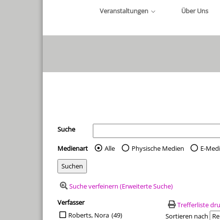
Veranstaltungen
Über Uns
Ihre Mediensuche
Suche
Medienart
Alle
Physische Medien
E-Med
Wählen Sie die Medienart 
Suche verfeinern (Erweiterte Suche)
Verfasser
Suchfilter
Trefferliste d
Suche auf Verfasser einschränken
Roberts, Nora
(49)
Sortieren nach