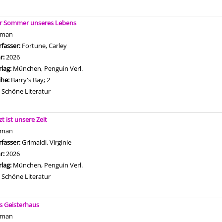
r Sommer unseres Lebens
oman
rfasser:
Fortune, Carley
Suche nach diesem Verfasser
hr:
2026
rlag:
München, Penguin Verl.
ihe:
Barry's Bay; 2
Mediengruppe:
Schöne Literatur
zt ist unsere Zeit
oman
rfasser:
Grimaldi, Virginie
Suche nach diesem Verfasser
hr:
2026
rlag:
München, Penguin Verl.
Mediengruppe:
Schöne Literatur
s Geisterhaus
oman