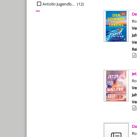
Antolin Jugendbuch ab Kl. 9
(12)
Mehr Interessenkreis-Filter anzeigen
De
R
Ve
Ja
Ve
Re
Jet
R
Ve
Ja
Ve
Da
R