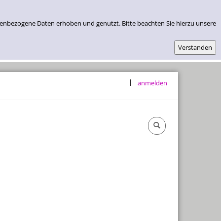
nenbezogene Daten erhoben und genutzt. Bitte beachten Sie hierzu unsere
|
anmelden
Öffnungszeiten & Lage
Abos Und Preise
Kontakt
Datenschutz
Impressum